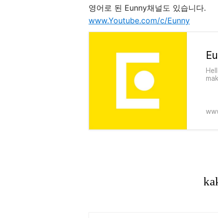
영어로 된 Eunny채널도 있습니다.
www.Youtube.com/c/Eunny
Eu
Hel
mak
mak
on 
des
mak
www