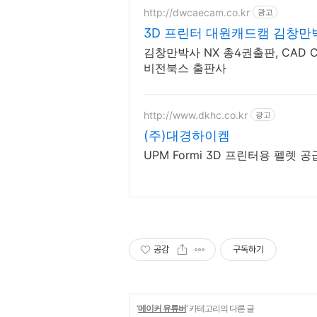
http://dwcaecam.co.kr
광고
3D 프린터 
김창만박사 NX 총4권출판, CAD C
비전북스 출판사
http://www.dkhc.co.kr
광고
(주)대경하이켐
UPM Formi 3D 프린터용 펠렛 
공감
구독하기
'
메이커 유튜버
' 카테고리의 다른 글