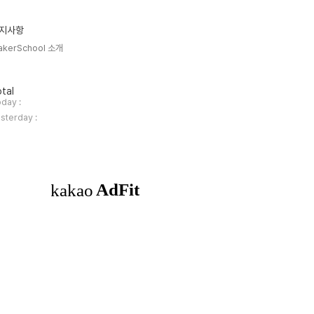
지사항
akerSchool 소개
tal
day :
sterday :