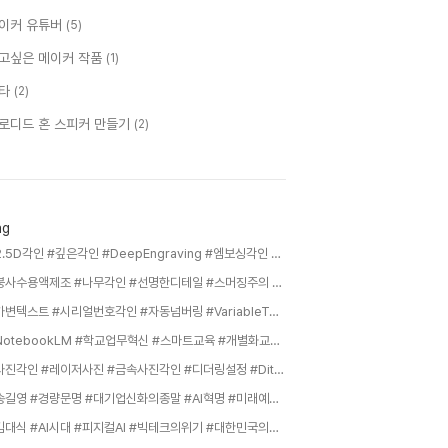
이커 유튜버
(5)
고싶은 메이커 작품
(1)
타
(2)
로디드 혼 스피커 만들기
(2)
ag
#2.5D각인 #깊은각인 #DeepEngraving #엠보싱각인 #금속부식각인 #코인각인 #레이저조각 #3D레이저마킹 #DeepEtch,
#붕사수용액제조 #나무각인 #선명한디테일 #스머징주의 #투명코팅마감,
#가변텍스트 #시리얼번호각인 #자동넘버링 #VariableText #레이저자동화 #일련번호마킹 #CSV데이터각인 #대량생산팁 #라이트번고급기능,
#NotebookLM #학교업무혁신 #스마트교육 #개별화교육 #교사행무경감 #AI협업툴 #근거중심AI #수업혁신,
#사진각인 #레이저사진 #금속사진각인 #디더링설정 #Dithering #레이저이미지마킹 #사진각인설정 #라이트번사진 #PhotoEngraving,
#송길영 #경량문명 #대기업신화의종말 #AI혁명 #미래예측 #구조조정 #커리어전략 #1인기업 #지식인사이드 #생존전략,
#김대식 #AI시대 #피지컬AI #빅테크의위기 #대한민국의기회 #챗GPT #검색에서대화로 #제조업혁명 #바이브코딩 #지식인사이드,