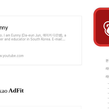
nny
lo. I am Eunny (Da-eun Jun, 메이커 다은쌤), a
er and educator in South Korea. E-mail:
ereunny@gmail.com My making is focused
3D modeling & printing and enjoys minimize
ign. A 3D printer is a powerful tool for me to
e something. Simp
.youtube.com
분
레
레