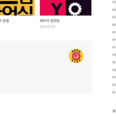
파
프 판샘
메이커 심프팀
2021.01.01
R
최
최
근