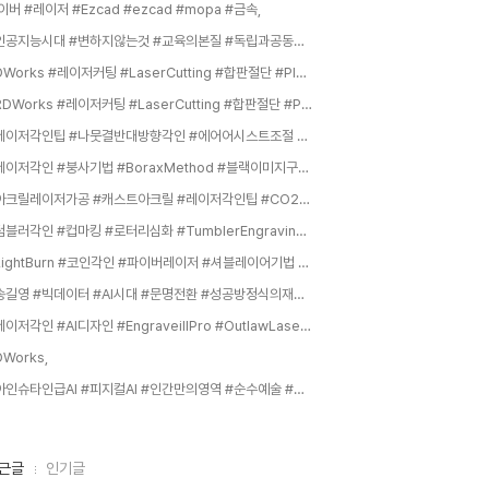
이버 #레이저 #Ezcad #ezcad #mopa #금속,
#인공지능시대 #변하지않는것 #교육의본질 #독립과공동체 #기초과학과인문학 #김상욱교수,
RDWorks #레이저커팅 #LaserCutting #합판절단 #PlywoodCutting #아크릴절단 #AcrylicCutting #MDF #레이저조각기 #레이저각인,
#RDWorks #레이저커팅 #LaserCutting #합판절단 #PlywoodCutting #아크릴절단 #AcrylicCutting #MDF #레이저조각기 #레이저각인,
#레이저각인팁 #나뭇결반대방향각인 #에어어시스트조절 #사진각인저전력 #정밀컷팅두께조절 #원목추천 #목재평탄보관 #디포커싱 #그을음제거 #연결성디자인 #커프보정,
#레이저각인 #붕사기법 #BoraxMethod #블랙이미지구현,
#아크릴레이저가공 #캐스트아크릴 #레이저각인팁 #CO2레이저 #아크릴본딩 #아크릴마스킹 #레이저커팅노하우 #아크릴스크래치제거 #아크릴휨방지 #레이저안전,
#텀블러각인 #컵마킹 #로터리심화 #TumblerEngraving #왜곡보정 #원통형마킹 #기프트샵창업 #로터리보정 #실전레이저작업,
#LightBurn #코인각인 #파이버레이저 #셔블레이어기법 #레이저각인팁 #입체각인 #불린연산 #전문가급각인,
#송길영 #빅데이터 #AI시대 #문명전환 #성공방정식의재정의 #조직문화혁신 #실패장려 #가벼움과속도 #자기주도성 #AX,
#레이저각인 #AI디자인 #EngraveillPro #OutlawLaserStudio #AI아트생성 #스크롤워크 #커스텀그립,
DWorks,
#아인슈타인급AI #피지컬AI #인간만의영역 #순수예술 #비효율의미학 #메이드바이휴먼 #AI시뮬레이션 #세밀한관찰,
근글
인기글