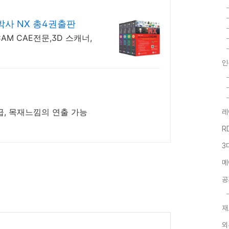
대원캐드캠 김창만박사 NX 총4권출판
AM CAE전문,3D 스캐너,
인
공급, 목재느낌의 연출 가능
레
R
3
메
공
재
외