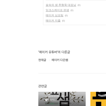
숲속의 샘 추형욱 대표님
(0)
잉크스케이프 판샘
(0)
메이커 심프팀
(0)
메이커 지즐
(0)
'메이커 유튜버'의 다른글
현재글
메이커 다은쌤
관련글