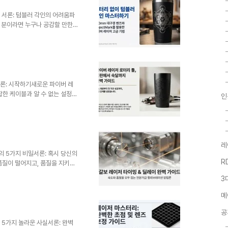
을 공개합니다.-----------
-..
0 서론: 텀블러 각인의 어려움파
 분이라면 누구나 공감할 만한
 필요하고, 자칫 잘못하면 코팅
만약 이 모든 문제를 해결하고,
 있다면 어떨까요? 이 글에서
치를 원한다면, 더 큰 렌즈를 선택
더 '큰' 렌즈를 사용하는 것입
 직접적인 관련이 ..
서론: 시작하기새로운 파이버 레
잡한 케이블과 알 수 없는 설정값
인
읽어봐도 해결되지 않는 문제 때
하세요.이 글은 설명서에는 나와
알려드리기 위해 작성되었습니다.
결고리를 찾고, 전략적인 실행을
라오세요. 이 글을 끝까지 읽으
레
한 무기로 활용할 수 있게 될 것
의 5가지 비밀서론: 혹시 당신의
R
품질이 떨어지고, 품질을 지키자
? 혹은 Start TC, Jump
3
어떻게 만져야 할지 막막했던 경
한 것입니다.많은 사용자들이 레
메
니다. 하지만 장비의 잠재력을
 숨어있습니다. 이 글을 통해 복
공
신의 레이저 장비를 한 ..
 5가지 놀라운 사실서론: 완벽