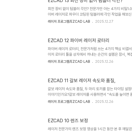
EZCAD 13 회전 장비 없이 텀블러 각인?
같은 완벽한 텀블러 각인 결과를 얻을 수 있는 5가지 핵심 비법
------------------------------------------------
회전 장비 없이 텀블러 각인? 전문가만 아는 4가지 비밀1.
이버 레이저로 파우더 코팅된 텀블러에 각인 작업을 해보신
어려움이 있습니다. 바로 번거로운 회전 장비(로터리 툴)가
레이저 프로그램/EZCAD LAB
2025.12.27
아래의 금속 표면까지 손상시킬 수 있다는 점이죠. 하지만 
더 간단하면서도 전문가 수준의 결과를 얻을 수 있는 방법이
그 놀라운 비결을 공개합니다.2.0 비결 1: 더 부드러운 터
EZCAD 12 파이버 레이저 로터리
하세요놀랍게도, 섬세한 텀블러 각인의 첫 번째 비결은 바로 
니다. 이는 **파워 밀도(Power Density)**라는 개념과
파이버 레이저 로터리, 전문가처럼 쓰는 4가지 핵심 비결
이저 로터리 툴을 상자에서 꺼내는 순간의 설렘은 잠시, 복
들 앞에 서면 금세 막막함으로 바뀝니다. 설명서를 아무리 
레이저 프로그램/EZCAD LAB
2025.12.26
문에 좌절한 경험이 있다면, 당신만 그런 것이 아니니 안심
있지 않은, 전문가의 노하우가 담긴 4단계 핵심 비결을 
물리적인 기반을 다지는 것부터, 소프트웨어와의 숨겨진 연
EZCAD 11 갈보 레이저 속도와 품질,
거쳐, 마지막으로 정밀한 수치를 입력하는 과정까지 함께 따
시면 로터리 툴을 작품의 퀄리티를 한 단계 끌어올리는 강력
갈보 레이저 속도와 품질, 두 마리 토끼를 잡는 타이밍 설정
입니다...
이야기인가요?갈보 레이저를 사용하면서 "속도를 높이면 
니 작업 시간이 너무 길어진다"는 딜레마에 빠져본 적 있으신가요
레이저 프로그램/EZCAD LAB
2025.12.26
Delay처럼 복잡해 보이는 타이밍 설정값 앞에서 무엇을 
험은 없으신가요? 만약 그렇다면, 이 글은 바로 당신을 위
이저 장비의 기본적인 속도, 파워, 주파수 설정에만 익숙합
EZCAD 10 렌즈 보정
100% 끌어내는 열쇠는 대부분이 간과하는 '타이밍' 설정에
잡한 설정값 뒤에 숨겨진 5가지 놀라운 비밀을 파헤치고, 당
레이저 전문가의 렌즈 보정 영상을 1시간 동안 본 후 깨달은