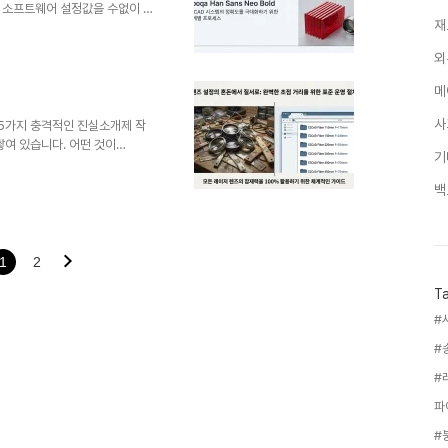
 소프트웨어 설정값을 수없이 조
재
 커팅과 선명한 각인을 꿈꾸지
근 한 레이저 전문가가 1시간 동
외
설정값이 아닌, 그보다 훨씬 근본
벽한 결과물 뒤에 숨겨진, 전문
메
---------------------
사
 5가지 충격적인 진실소개제 작
쌓여 있습니다. 어떤 것이
기
죽박죽 섞여 알 길이 없습니다.
만족스럽지 않습니다. 이런 혼란
백
 당신의 레이저 장비가 가진 잠재
 대한 놀라운 진실 5가지를 알
운 사실1. 제조사 스펙은 참고용
사실부터 시작하겠습니다. 당신이
1
2
T
파