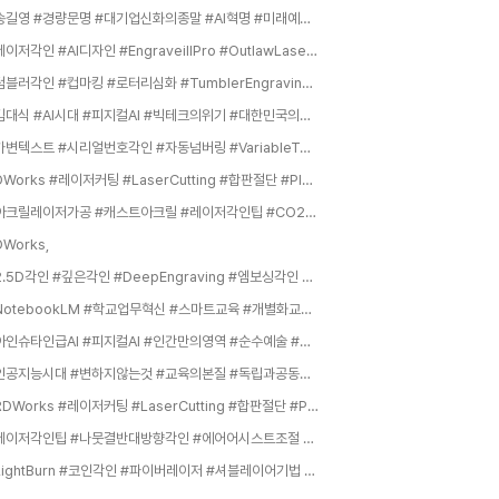
#송길영 #경량문명 #대기업신화의종말 #AI혁명 #미래예측 #구조조정 #커리어전략 #1인기업 #지식인사이드 #생존전략,
#레이저각인 #AI디자인 #EngraveillPro #OutlawLaserStudio #AI아트생성 #스크롤워크 #커스텀그립,
#텀블러각인 #컵마킹 #로터리심화 #TumblerEngraving #왜곡보정 #원통형마킹 #기프트샵창업 #로터리보정 #실전레이저작업,
#김대식 #AI시대 #피지컬AI #빅테크의위기 #대한민국의기회 #챗GPT #검색에서대화로 #제조업혁명 #바이브코딩 #지식인사이드,
#가변텍스트 #시리얼번호각인 #자동넘버링 #VariableText #레이저자동화 #일련번호마킹 #CSV데이터각인 #대량생산팁 #라이트번고급기능,
RDWorks #레이저커팅 #LaserCutting #합판절단 #PlywoodCutting #아크릴절단 #AcrylicCutting #MDF #레이저조각기 #레이저각인,
#아크릴레이저가공 #캐스트아크릴 #레이저각인팁 #CO2레이저 #아크릴본딩 #아크릴마스킹 #레이저커팅노하우 #아크릴스크래치제거 #아크릴휨방지 #레이저안전,
DWorks,
#2.5D각인 #깊은각인 #DeepEngraving #엠보싱각인 #금속부식각인 #코인각인 #레이저조각 #3D레이저마킹 #DeepEtch,
#NotebookLM #학교업무혁신 #스마트교육 #개별화교육 #교사행무경감 #AI협업툴 #근거중심AI #수업혁신,
#아인슈타인급AI #피지컬AI #인간만의영역 #순수예술 #비효율의미학 #메이드바이휴먼 #AI시뮬레이션 #세밀한관찰,
#인공지능시대 #변하지않는것 #교육의본질 #독립과공동체 #기초과학과인문학 #김상욱교수,
#RDWorks #레이저커팅 #LaserCutting #합판절단 #PlywoodCutting #아크릴절단 #AcrylicCutting #MDF #레이저조각기 #레이저각인,
#레이저각인팁 #나뭇결반대방향각인 #에어어시스트조절 #사진각인저전력 #정밀컷팅두께조절 #원목추천 #목재평탄보관 #디포커싱 #그을음제거 #연결성디자인 #커프보정,
#LightBurn #코인각인 #파이버레이저 #셔블레이어기법 #레이저각인팁 #입체각인 #불린연산 #전문가급각인,