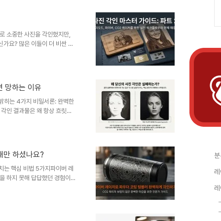
만 아는 기술적인 노하우가 숨어
 숨겨진, 그러나 결과물의 완성
합니다. 이 글을 통해 여러분은
시각을 경험하게 될 것입니다.--
로 소중한 사진을 각인했지만,
가요? 많은 이들이 더 비싼 장
 얻을 수 있다고 생각합니다.
와 몇 가지 의외의 접근법에 숨어
무 같은 유기물부터 황동, 스테인
사진을 완벽하게 새겨 넣는 5가지
높이면 망하는 이유
-----------------------
 밝히는 4가지 비밀서론: 완벽한
 각인 결과물은 왜 항상 흐릿하
절감을 겪습니다. 선명한 디테일
 더 나빠지기만 합니다. 이는 사
법칙이 작용하는 정밀한 공정이기
는 이 아이러니한 상황. 이 글
, 실패만 하셨나요?
분
야 한다고 강조하는 4가지 핵심
면 당신의 작업물은 완전히 다른
치는 핵심 비법 5가지파이버 레
레
을 하지 못해 답답했던 경험이
을 얻고 싶지만, 번번이 실패하고
레
려움을 겪습니다.만약 이 문제의
 제어하고 '약화'시키는 것에 있
이버 레이저로도 CO2 레이저와