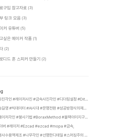
료구입 참고자료
(3)
부 링크 모음
(3)
이커 유튜버
(5)
고싶은 메이커 작품
(1)
타
(2)
로디드 혼 스피커 만들기
(2)
ag
#사진각인 #레이저사진 #금속사진각인 #디더링설정 #Dithering #레이저이미지마킹 #사진각인설정 #라이트번사진 #PhotoEngraving,
#송길영 #빅데이터 #AI시대 #문명전환 #성공방정식의재정의 #조직문화혁신 #실패장려 #가벼움과속도 #자기주도성 #AX,
#레이저각인 #붕사기법 #BoraxMethod #블랙이미지구현,
이버 #레이저 #Ezcad #ezcad #mopa #금속,
#붕사수용액제조 #나무각인 #선명한디테일 #스머징주의 #투명코팅마감,