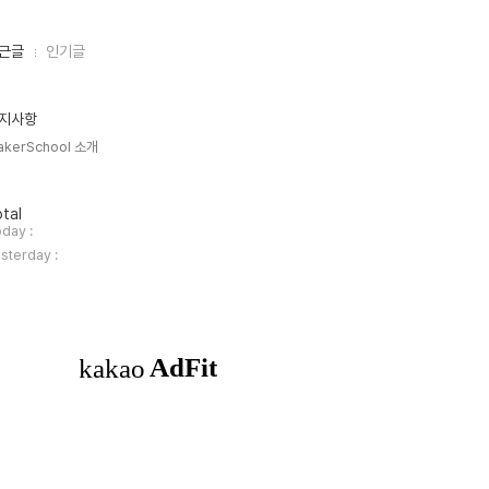
근글
인기글
지사항
akerSchool 소개
tal
day :
sterday :