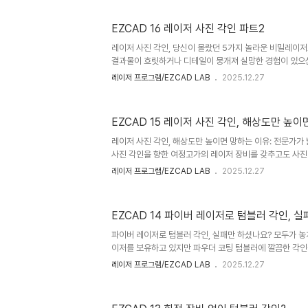
이면에는 수많은 시행착오와 정밀한 계산, 그리고 전문가들
있습니다.오늘은 파이버 레이저를 이용한 반지 각인 과정에
EZCAD 16 레이저 사진 각인 파트2
도를 결정짓는 4가지 놀라운 비밀을 여러분께 공개하고자 
단순한 각인을 넘어, 하나의 예술 작품을 만드는 전문가의 
레이저 사진 각인, 당신이 몰랐던 5가지 놀라운 비밀레이저
----..
결과물이 흐릿하거나 디테일이 뭉개져 실망한 경험이 있으신
비나 복잡한 소프트웨어가 있어야만 전문가 수준의 결과물을
레이저 프로그램/EZCAD LAB
2025.12.27
하지만 진정한 비밀은 장비가 아닌, 과정에 대한 깊은 이해
있습니다. 이 글에서는 다양한 재료, 즉 대나무나 물푸레나
리스 스틸, 양극산화 알루미늄과 같은 금속에 이르기까지 
EZCAD 15 레이저 사진 각인, 해상도만 
핵심 비결을 공개합니다.------------------------------
---------------------------1. 소프트웨어는..
레이저 사진 각인, 해상도만 높이면 망하는 이유: 전문가가
사진 각인을 향한 여정고가의 레이저 장비를 갖추고도 사진
고 디테일이 뭉개질까요? 많은 레이저 공예가들이 이런 좌
레이저 프로그램/EZCAD LAB
2025.12.27
을 살리기 위해 무작정 해상도(DPI)를 높여보지만, 결과는
진 각인이 단순한 디지털 이미지 출력이 아니라, 물리적 
때문입니다.흔히 생각하는 해결책이 오히려 문제를 악화시키
EZCAD 14 파이버 레이저로 텀블러 각인
에서는 전문가들이 완벽한 사진 각인을 위해 반드시 이해해
원리를 파헤쳐 보겠습니다. 이 반직관적인 비밀들을 이해하
파이버 레이저로 텀블러 각인, 실패만 하셨나요? 모두가 놓
차원으로 ..
이저를 보유하고 있지만 파우더 코팅 텀블러에 깔끔한 각인
있으신가요? CO2 레이저로 작업한 것처럼 깨끗한 결과물
레이저 프로그램/EZCAD LAB
2025.12.27
계신가요? 많은 파이버 레이저 사용자들이 같은 문제로 어
해법이 레이저 출력을 높이는 것이 아니라, 오히려 정밀하게
다면 어떨까요? 이 글에서는 전문가의 튜토리얼을 통해 파