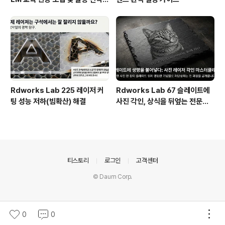
브리핑
Rdworks Lab 225 레이저 커
Rdworks Lab 67 슬레이트에
팅 성능 저하(빔확산) 해결
사진 각인, 상식을 뒤엎는 전문가
의 비밀 기술
의안내
티스토리
로그인
고객센터
© Daum Corp.
0
0