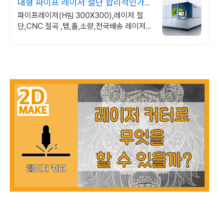
대형 파이프 레이저 절단 합리적인가
격,고품질,전국납품
파이프레이저(H빔 300X300),레이저 절
단,CNC 절곡 ,탭,홀,소량,전국배송 레이저,
레이저가공,파이프레이저,금속가공,절곡,금
속인테리어제작