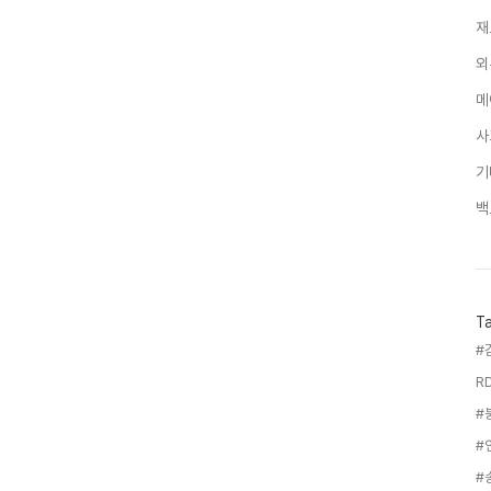
재
외
메
사
기
백
T
R