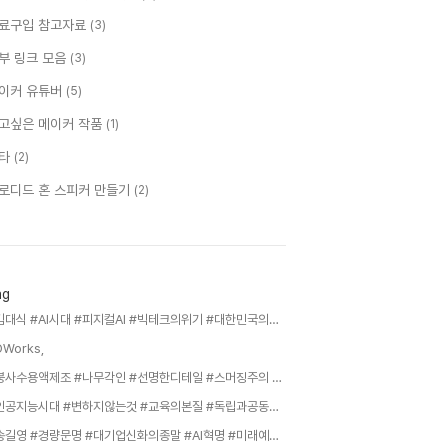
료구입 참고자료
(3)
부 링크 모음
(3)
이커 유튜버
(5)
고싶은 메이커 작품
(1)
타
(2)
로디드 혼 스피커 만들기
(2)
ag
#김대식 #AI시대 #피지컬AI #빅테크의위기 #대한민국의기회 #챗GPT #검색에서대화로 #제조업혁명 #바이브코딩 #지식인사이드,
DWorks,
#붕사수용액제조 #나무각인 #선명한디테일 #스머징주의 #투명코팅마감,
#인공지능시대 #변하지않는것 #교육의본질 #독립과공동체 #기초과학과인문학 #김상욱교수,
#송길영 #경량문명 #대기업신화의종말 #AI혁명 #미래예측 #구조조정 #커리어전략 #1인기업 #지식인사이드 #생존전략,