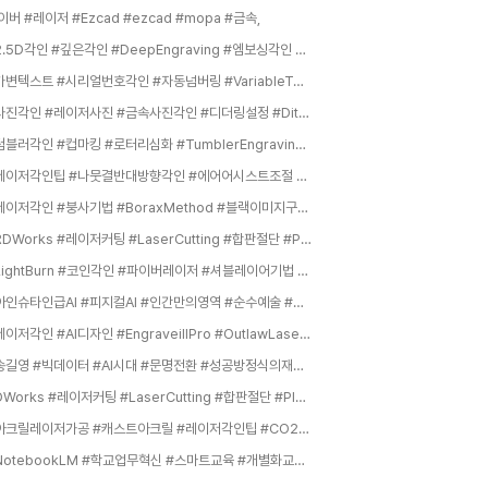
이버 #레이저 #Ezcad #ezcad #mopa #금속,
#2.5D각인 #깊은각인 #DeepEngraving #엠보싱각인 #금속부식각인 #코인각인 #레이저조각 #3D레이저마킹 #DeepEtch,
#가변텍스트 #시리얼번호각인 #자동넘버링 #VariableText #레이저자동화 #일련번호마킹 #CSV데이터각인 #대량생산팁 #라이트번고급기능,
#사진각인 #레이저사진 #금속사진각인 #디더링설정 #Dithering #레이저이미지마킹 #사진각인설정 #라이트번사진 #PhotoEngraving,
#텀블러각인 #컵마킹 #로터리심화 #TumblerEngraving #왜곡보정 #원통형마킹 #기프트샵창업 #로터리보정 #실전레이저작업,
#레이저각인팁 #나뭇결반대방향각인 #에어어시스트조절 #사진각인저전력 #정밀컷팅두께조절 #원목추천 #목재평탄보관 #디포커싱 #그을음제거 #연결성디자인 #커프보정,
#레이저각인 #붕사기법 #BoraxMethod #블랙이미지구현,
#RDWorks #레이저커팅 #LaserCutting #합판절단 #PlywoodCutting #아크릴절단 #AcrylicCutting #MDF #레이저조각기 #레이저각인,
#LightBurn #코인각인 #파이버레이저 #셔블레이어기법 #레이저각인팁 #입체각인 #불린연산 #전문가급각인,
#아인슈타인급AI #피지컬AI #인간만의영역 #순수예술 #비효율의미학 #메이드바이휴먼 #AI시뮬레이션 #세밀한관찰,
#레이저각인 #AI디자인 #EngraveillPro #OutlawLaserStudio #AI아트생성 #스크롤워크 #커스텀그립,
#송길영 #빅데이터 #AI시대 #문명전환 #성공방정식의재정의 #조직문화혁신 #실패장려 #가벼움과속도 #자기주도성 #AX,
RDWorks #레이저커팅 #LaserCutting #합판절단 #PlywoodCutting #아크릴절단 #AcrylicCutting #MDF #레이저조각기 #레이저각인,
#아크릴레이저가공 #캐스트아크릴 #레이저각인팁 #CO2레이저 #아크릴본딩 #아크릴마스킹 #레이저커팅노하우 #아크릴스크래치제거 #아크릴휨방지 #레이저안전,
#NotebookLM #학교업무혁신 #스마트교육 #개별화교육 #교사행무경감 #AI협업툴 #근거중심AI #수업혁신,