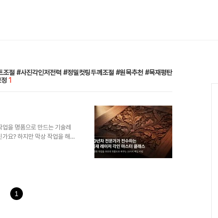
트조절 #사진각인저전력 #정밀컷팅두께조절 #원목추천 #목재평탄
보정
1
 작업을 명품으로 만드는 기술레
신가요? 하지만 막상 작업을 해
실 겁니다. 분명 설정값은 맞게
10년 넘게 레이저 공예 분야에
디테일에서 비롯됩니다. 이 글에
6가지 핵심 비결을 공유하고자 합
평범했던 작업이 명품으로 거듭나
-------------..
1