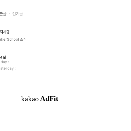
근글
인기글
지사항
akerSchool 소개
tal
day :
sterday :