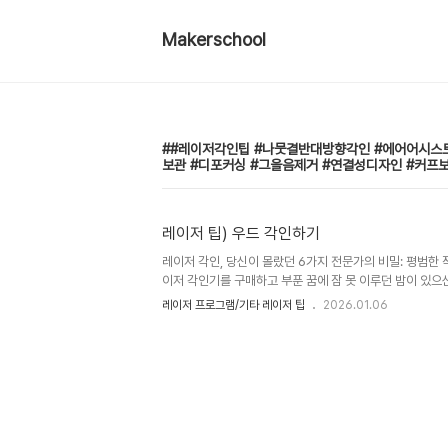
Makerschool
#레이저각인팁 #나뭇결반대방향각인 #에어어시스
보관 #디포커싱 #그을음제거 #연결성디자인 #커프
레이저 팁) 우드 각인하기
레이저 각인, 당신이 몰랐던 6가지 전문가의 비밀: 평범한
이저 각인기를 구매하고 부푼 꿈에 잠 못 이루던 밤이 있으
보면 어딘가 모르게 아쉬운 결과물에 실망했던 경험도 있으
레이저 프로그램/기타 레이저 팁
2026.01.06
넣은 것 같은데, 왜 전문가의 작업물과는 다른 느낌일까요? 
몸담아온 전문가로서 말씀드리자면, 그 차이는 아주 작은 
서는 많은 사람들이 간과하거나 상식과 반대로 알고 있는 
니다. 이 비밀들을 당신의 다음 프로젝트에 적용한다면, 
는 놀라운 경험을 하게 될 것입니다.----------------------