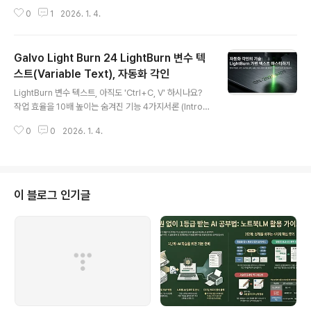
소중한 시간을 들여 재료를 준비하고 레이저 기계를 세팅
0
1
2026. 1. 4.
했지만, 결과물이 흐릿하거나, 디테일이 뭉개지거나, 완전
히 "날아가 버린" 사진 각인을 마주했을 때의 실망감은 누
구나 경험해 봤을 것입니다. 많은 사람이 이 문제를 해결하
Galvo Light Burn 24 LightBurn 변수 텍
기 위해 무작정 레이저 파워나 해상도(DPI)를 최대로 올리
려고 하지만, 결과는 더 나빠지기만 합니다.문제의 핵심은
스트(Variable Text), 자동화 각인
글 내용
디지털 설정값이 아니라, 레이저가 물리적으로 재료와 상
LightBurn 변수 텍스트, 아직도 'Ctrl+C, V' 하시나요?
호작용하는 방식에 대한 이해 부족에 있습니다. 놀랍게도,
작업 효율을 10배 높이는 숨겨진 기능 4가지서론 (Introd
최고의 사진 각인 결과는 때로는 설정을 '낮추고' 레이저의
uction)레이저 각인 작업을 하다 보면, 특히 대량 생산 시
물리적 한계를 '보정'하는 것에서 나옵니다.이 5가지 원칙
0
0
2026. 1. 4.
반복적인 텍스트 수정 때문에 골머리를 앓는 경우가 많습
이 여러분을 좌절의 늪에서..
니다. 수십, 수백 개의 제품에 각기 다른 일련번호, 날짜, 또
는 이름을 새겨야 할 때마다 수동으로 텍스트를 바꾸는 것
은 지루할 뿐만 아니라 치명적인 실수를 유발할 수 있습니
다. 바로 이 문제를 해결하기 위해 LightBurn에는 '변수 텍
이 블로그 인기글
스트(Variable Text)'라는 강력한 기능이 탑재되어 있습
니다.많은 사용자가 일련번호를 자동으로 증가시키는 기본
기능 정도는 알고 있지만, 변수 텍스트의 진정한 잠재력은
그 이상입니다. 이 기능 안에는 작업 효율을..