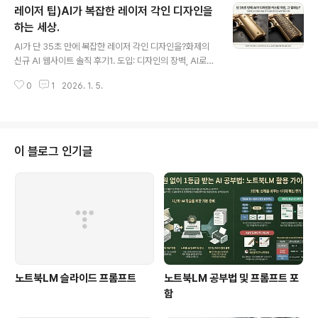
레이저 팁)AI가 복잡한 레이저 각인 디자인을
죠. 많은 분들이 겪는 이 고민, 놀랍게도 집 세탁실에 있는
아주 흔한 가정용품 하나로 전문가 수준의 깊고 진한 검은
하는 세상.
글 내용
색 각인이 가능하다면 믿으시겠어요?1. 전문가급 검은색
AI가 단 35초 만에 복잡한 레이저 각인 디자인을?화제의
각인의 비밀은 바로 '이것'레이저 각인을 진한 검은색으로
신규 AI 웹사이트 솔직 후기1. 도입: 디자인의 장벽, AI로
만드는 핵심 재료의 정체는 바로 **'붕사(Borax)'**입니
허물다레이저 각인이나 CNC 작업을 하는 창작자라면 누
다. 낯설게 들릴 수 있지만, 사실 붕사는 월마트나 홈디포
0
1
2026. 1. 5.
구나 한 번쯤 정교하고 복잡한 그래픽 디자인 앞에서 막막
같은 대형 마트의 세제 코너에..
함을 느껴본 적이 있을 겁니다. 아름다운 스크롤 워크나 패
턴을 칼날, 권총 손잡이, 가죽 지갑에 새기고 싶지만, 전문
적인 디자인 기술이 없어 아이디어를 실현하지 못하는 경
우는 흔한 일이죠. 이런 창작의 장벽은 많은 메이커들에게
이 블로그 인기글
큰 아쉬움으로 남았습니다.하지만 이제 그 고민을 덜어줄
혁신적인 해결책이 등장했습니다. 최근 제가 발견한 Engr
aveill Pro와 Outlaw Laser Studio 같은 새로운 AI 웹
사이트들은 간단한 제품의 외곽선 파일만 업로드하면, 단
몇 초 ..
노트북LM 슬라이드 프롬프트
노트북LM 공부법 및 프롬프트 포
함