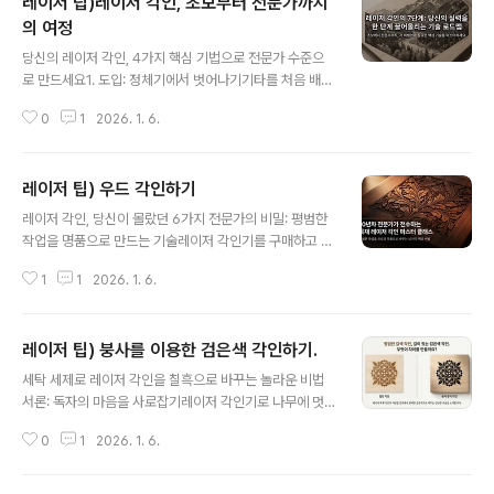
레이저 팁)레이저 각인, 초보부터 전문가까지
의 여정
글 내용
당신의 레이저 각인, 4가지 핵심 기법으로 전문가 수준으
로 만드세요1. 도입: 정체기에서 벗어나기기타를 처음 배울
때, 겨우 익힌 세 곡만 계속해서 연주하는 자신을 발견한 적
0
1
2026. 1. 6.
이 있나요? 레이저 각인도 마찬가지입니다. 무한한 가능성
에도 불구하고 많은 사용자들이 자신이 이미 익숙한 몇 가
지 작업 방식에만 머무르는 경향이 있습니다.대부분의 사
레이저 팁) 우드 각인하기
용자는 텍스트(Level 1)나 간단한 벡터 그래픽(Level 2)
글 내용
각인에서 시작합니다. 물론 이것만으로도 훌륭한 작품을
레이저 각인, 당신이 몰랐던 6가지 전문가의 비밀: 평범한
만들 수 있지만, 거기서 멈출 필요는 없습니다. 이 글에서는
작업을 명품으로 만드는 기술레이저 각인기를 구매하고 부
그 단계를 넘어 당신의 작품을 진정으로 돋보이게 만들 몇
푼 꿈에 잠 못 이루던 밤이 있으신가요? 하지만 막상 작업
가지 핵심적인 '레벨 업' 비법을 소개합니다. 단 하나의 새
1
1
2026. 1. 6.
을 해보면 어딘가 모르게 아쉬운 결과물에 실망했던 경험
로운 기술을 추가하는 것만으로도 당신의 작품은 눈에 띄
도 있으실 겁니다. 분명 설정값은 맞게 넣은 것 같은데, 왜
게 달라질 수 있습니다..
전문가의 작업물과는 다른 느낌일까요? 10년 넘게 레이저
레이저 팁) 붕사를 이용한 검은색 각인하기.
공예 분야에 몸담아온 전문가로서 말씀드리자면, 그 차이
글 내용
는 아주 작은 디테일에서 비롯됩니다. 이 글에서는 많은 사
세탁 세제로 레이저 각인을 칠흑으로 바꾸는 놀라운 비법
람들이 간과하거나 상식과 반대로 알고 있는 6가지 핵심
서론: 독자의 마음을 사로잡기레이저 각인기로 나무에 멋
비결을 공유하고자 합니다. 이 비밀들을 당신의 다음 프로
진 디자인을 새겨 넣었는데, 결과물이 생각했던 칠흑 같은
젝트에 적용한다면, 평범했던 작업이 명품으로 거듭나는
0
1
2026. 1. 6.
검은색이 아니라 밍밍한 갈색으로 나와서 아쉬웠던 적 없
놀라운 경험을 하게 될 것입니다.---------------------
으신가요? 더 어둡게 만들려고 출력을 높여봐도 나무만 더
--------------..
깊게 파일 뿐, 색상은 여전히 갈색의 범주를 벗어나지 못하