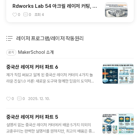
Rdworks Lab 54 아크릴 레이저 커팅, 당
신이 몰랐던 5가지 놀라운 비밀
0
0
조회
4
레이저 프로그램/레이저 작동원리
분류 전체보기
주요 글 목록
MakerSchool 소개
공지
중국산 레이저 커터 파트 6
글 내용
제가 직접 써보고 알게 된 중국산 레이저 커터의 4가지 놀
라운 진실1.0 서론: 새로운 도구와 함께한 믿음의 도약저렴
하면서도 복잡한 장비, 예를 들어 중국산 레이저 커터를 구
매할 때 느끼는 설렘과 불안감이 섞인 감정을 누구나 한 번
작성시간
0
0
2025. 12. 10.
쯤 경험해 보셨을 겁니다. 저도 처음 이 장비를 상자에서 꺼
낼 때, '과연 제대로 된 물건을 산 걸까?' 하는 걱정이 앞섰
습니다.하지만 설명서에는 결코 나와 있지 않은 놀라운 진
중국산 레이저 커터 파트 5
실들은 직접 부딪히고 실험하는 과정 속에서 발견된다는
글 내용
것을 깨달았습니다. 직접 테스트를 통해 얻게 된 핵심적인
설명서 없는 중국산 레이저 커터에서 배운 5가지 의외의
발견들을 지금부터 공유하고자 합니다.2.0 발견 1: 핵심은
교훈우리는 완벽한 설명서를 원하지만, 최고의 배움은 종
초점: 단 몇 밀리미터가 모든 것을 결정합니다저는 아크릴
종 설명서가 끝나는 곳, 혹은 아예 존재하지 않는 곳에서 시