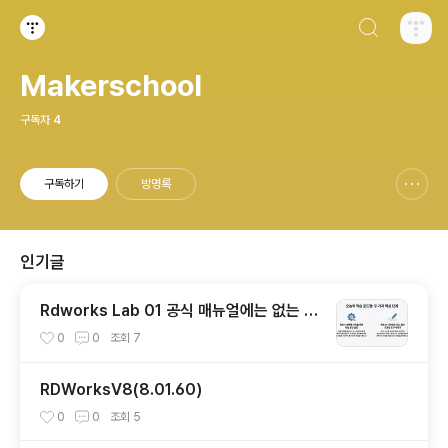
검색하기
티스토리
Makerschool
구독자
4
구독하기
방명록
신고하기 레이어
열기
인기글
Rdworks Lab 01 공식 매뉴얼에는 없는 초
보자를 위한 5가지 필수 팁
0
0
조회
7
RDWorksV8(8.01.60)
0
0
조회
5