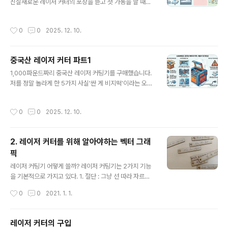
기 위해 작성되었습니다. 이 글을 통해 여러분이 초기 설정
진실새로운 레이저 커터의 포장을 뜯고 첫 가동을 할 때의
의 어려움을 빠르게 극복하고 곧바로 멋진 작품을 만드는
설렘은 이루 말할 수 없습니다. 하지만 기본 사용 설명서만
데 집중할 수 있기를 바랍니다.----------------------
으로는 안전과 결과물의 품질을 보장할 수 없습니다. 설명
작성시간
0
0
2025. 12. 10.
---------..
서에는 나와 있지 않은, 때로는 직관에 반하는 중요한 원리
들이 존재하기 때문입니다. 이 글에서는 기술적 통찰을 바
탕으로 여러분이 반드시 알아야 할 가장 놀랍고 중요한 4
중국산 레이저 커터 파트1
가지 사실을 공개합니다.---------------------------
글 내용
-----------------------------------------------
1,000파운드짜리 중국산 레이저 커팅기를 구매했습니다.
------1. 초점은 표면이 아니라 ‘중심’에 맞춰야 합니다많
저를 정말 놀라게 한 5가지 사실'싼 게 비지떡'이라는 오래
은 사용자들이 레이저의 초점을 재료의 '표면'에 맞춰야 한
된 격언은 우리가 기술 제품을 구매할 때마다 머릿속을 맴
다고 생각하지만, 이는 절반만 맞는 이야기..
도는 일종의 경고등과 같습니다. 특히 '중국산 저가 장비'라
작성시간
0
0
2025. 12. 10.
는 꼬리표가 붙으면 기대보다는 의심이 앞서는 것이 사실
이죠. 과연 1,000파운드(약 160만 원)짜리 기계가 수백,
수천만 원을 호가하는 프로슈머 모델에 진정으로 도전할
2. 레이저 커터를 위해 알아야하는 벡터 그래
수 있을까요? 유튜버 러스 사르바(Russ Sarbar)가 바로
픽
이 질문에 대한 답을 찾기 위해 직접 실험에 나섰고, 그가
글 내용
발견한 사실들은 어쩌면 이 산업 전체에 보내는 경고등일
레이저 커팅기 어떻게 쓸까? 레이저 커팅기는 2가지 기능
지도 모릅니다. 이 저렴한 기계는 우리의 선입견에 정면으
을 기본적으로 가지고 있다. 1. 절단 : 그냥 선 따라 자르는
로 도전합니다. 그가 발견한 5가지 놀라운 사실은 우리가
거다. 파워가 세면 잘릴거고 약하면 흔적을 남기며 태울거
작성시간
0
0
2021. 1. 1.
저가형 프로슈머 장비를..
다. 다만 벡터형식으로 지정된 파일만 자를 수 있다. 2. 각
인 : 도트프린터(이걸 잘 모르는 사람도 있겠지만.)처럼 점
을 직는데. 좌우를 왕복하면서 하면서 점을 찍는다. 점이 이
레이저 커터의 구입
찍힌 부분은 타고, 안찍힌 부분은 그대로 남는다. 절단과 각