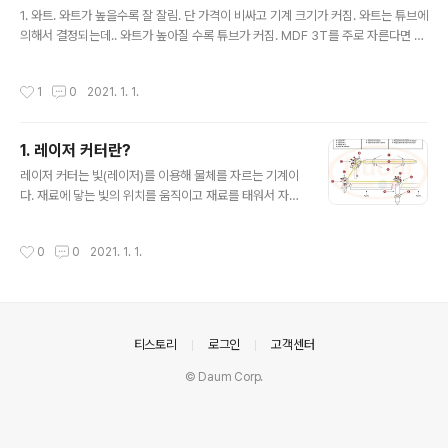
글 내용
1. 와트. 와트가 높을수록 잘 잘림. 단 가격이 비싸고 기계 크기가 커짐. 와트는 튜브에
인으로 가장 쉽게 할수 있는 이름표 만들기다. 네모난 틀 만
의해서 결정되는데.. 와트가 높아질 수록 튜브가 커짐. MDF 3T를 주로 자른다면 8
들고 글씨만 입력한다. 그 다음 테두리는 자르고 이름 부분
0~100W면 충분함. 2. 기계 구성 저속으로 커팅만 한다면 축의 구조는 고려하지 않
은 각인을 한다. 만드는 방법은 다음장에서 설명한다. 그러
아도 됨. 다만 고속으로 마킹을 한다면(고속 커팅작업으로 선 자국만 내는 작업) 축의
면 자르기 위한 선을 어떻게 그릴 것인지 고민해야 한다. 이
작성시간
1
0
2021. 1. 1.
구조는 고속에서 헤드가 떨리지 않아야 함. 벨트는 두껍고, 축은 LM가이드가 있는
제부터 벡터 그래픽과 래스터 그래픽의 차이를 알아야 한
것이 좋음. 당연 헤드는 가벼울수록 좋음 3. 냉각장치 저가의 장비는 물통을 주며 냉
다. 지금까지..
각수를 물통에 담아서 튜브를 냉각시킴. cw 3000은 물을 순환시키며 냉각수 온도
1. 레이저 커터란?
를 표시함. cw 5200은 물을 순환시키며 냉각시킴, 냉각수 온도를 표시함. 예산의
글 내용
여유가 있다면 cw-5200을..
레이저 커터는 빛(레이저)를 이용해 물체를 자르는 기계이
다. 재료에 닿는 빛의 위치를 움직이고 재료를 태워서 자르
게 된다. 빛을 움직이는 방식은? 1. 빛이 나오는 광원을 움
직여서 자르는 방식.(ex. 다이오드 레이저) 2. 거울이 달린
작성시간
0
0
2021. 1. 1.
헤드를 빛을 움직여 자르는 방식.(ex. CO2 레이저) 3. 거
울의 각도를 조정해 빛을 움직여 자르는 방식(ex. fiber 레
이저) 위 1번의 방식은 3디 프린터의 움직임을 생각하면 쉬
우니. 패스.. 2번의 방식에 대해 좀더 자세히 설명하면.. 아
래와 같다. 헤드가 xy평면을 움직이며 재료를 자른다.
의안내
티스토리
로그인
고객센터
© Daum Corp.