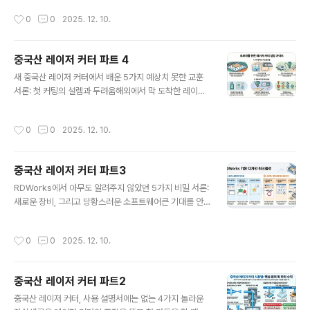
블록과의 거리를 20mm에서 시작해 1mm까지 줄여가며
작됩니다. 거대한 상자에서 풍기는 희미한 기계유 냄새, 묵
작성시간
0
0
2025. 12. 10.
각 지점에서 레이저를..
직한 강철의 무게감, 그리고 정체를 알 수 없는 버튼들의 위
협적인 배열. 불친절한 중국산 레이저 커터 한 대가 우리 앞
에 놓였을 때, 막막함은 설렘을 압도했습니다. 하지만 바로
중국산 레이저 커터 파트 4
그 막막함 속에서, 우리는 그 어떤 설명서보다 값진 교훈들
글 내용
을 발견하게 되었습니다.1. 첫 번째 교훈: 때로는 '그냥 작동
새 중국산 레이저 커터에서 배운 5가지 예상치 못한 교훈
된다'는 사실만으로도 기적이다가장 먼저 우리를 놀라게
서론: 첫 커팅의 설렘과 두려움해외에서 막 도착한 레이저
한 것은 기계 그 자체의 견고함이었습니다. 복잡한 설정이
커터처럼 복잡한 새 기술 장비의 상자를 열 때 누구나 느끼
나 정밀한 조정 없이도, 레이저 커터는 전원을 켜자마자 기
는 흥분과 막막함이 뒤섞인 감정이 있습니다. 거대한 나무
작성시간
0
0
2025. 12. 10.
본적인 작동을 시작했습니..
상자 안의 부품들이 하나의 작동하는 기계가 되기까지의
과정은 단순한 조립 그 이상입니다.이 여정은 종종 예상치
못한 도전, 기발한 해결책, 그리고 기계를 넘어선 놀라운 교
중국산 레이저 커터 파트3
훈으로 가득 차 있습니다. 포장 상자를 뜯는 순간부터 첫 번
글 내용
째 성공적인 커팅에 이르기까지, 설명서에는 결코 나와 있
RDWorks에서 아무도 알려주지 않았던 5가지 비밀 서론:
지 않은 귀중한 통찰을 얻게 됩니다. 이 과정은 단지 기계를
새로운 장비, 그리고 당황스러운 소프트웨어큰 기대를 안
만드는 것이 아니라, 문제에 접근하는 새로운 사고방식을
고 새로운 중국산 레이저 커터의 포장을 뜯고, 컴퓨터에 연
구축하는 시간이었습니다.이 글에서는 바로 그 초기 설정
결한 후 함께 제공된 소프트웨어 CD를 넣습니다. 하지만
작성시간
0
0
2025. 12. 10.
과정에서 얻은 가장 인상 깊고..
프로그램을 처음 실행했을 때의 그 막막함. 직관적이지 않
은 인터페이스와 알 수 없는 기능들 앞에서 혼란스러웠던
경험, 아마 많은 분들이 공감하실 겁니다.이 글은 공식 사용
중국산 레이저 커터 파트2
설명서에는 잘 나오지 않지만, 제가 직접 장비를 다루며 시
글 내용
행착오 끝에 알게 된 가장 놀랍고 핵심적인 팁들을 공유하
중국산 레이저 커터, 사용 설명서에는 없는 4가지 놀라운